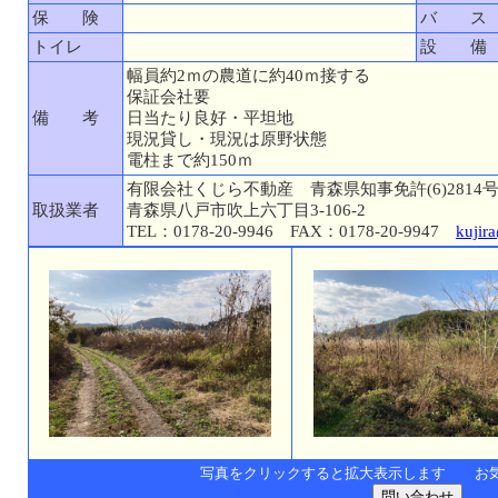
保 険
バ ス
トイレ
設 備
幅員約2ｍの農道に約40ｍ接する
保証会社要
備 考
日当たり良好・平坦地
現況貸し・現況は原野状態
電柱まで約150ｍ
有限会社くじら不動産 青森県知事免許(6)2814
取扱業者
青森県八戸市吹上六丁目3-106-2
TEL：0178-20-9946 FAX：0178-20-9947
kujir
写真をクリックすると拡大表示します お