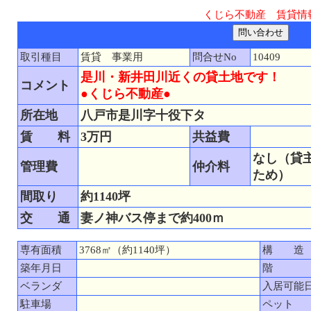
くじら不動産 賃貸情
取引種目
賃貸 事業用
問合せNo
10409
是川・新井田川近くの貸土地です！
コメント
●くじら不動産●
所在地
八戸市是川字十役下タ
賃 料
3万円
共益費
なし（貸
管理費
仲介料
ため）
間取り
約1140坪
交 通
妻ノ神バス停まで約400ｍ
専有面積
3768㎡（約1140坪）
構 造
築年月日
階
ベランダ
入居可能
駐車場
ペット