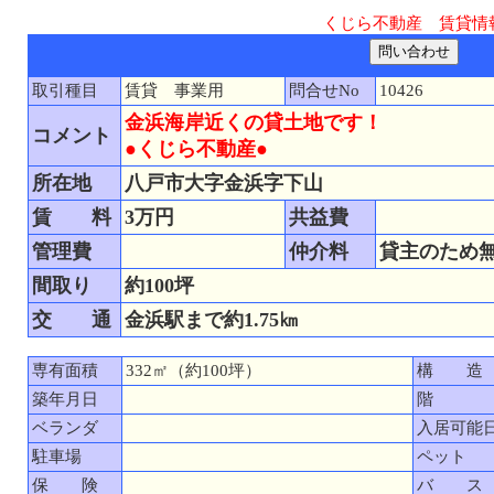
くじら不動産 賃貸情
取引種目
賃貸 事業用
問合せNo
10426
金浜海岸近くの貸土地です！
コメント
●くじら不動産●
所在地
八戸市大字金浜字下山
賃 料
3万円
共益費
管理費
仲介料
貸主のため
間取り
約100坪
交 通
金浜駅まで約1.75㎞
専有面積
332㎡（約100坪）
構 造
築年月日
階
ベランダ
入居可能
駐車場
ペット
保 険
バ ス