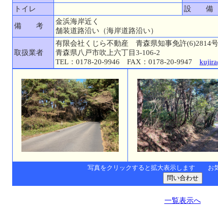
トイレ
設 備
金浜海岸近く
備 考
舗装道路沿い（海岸道路沿い）
有限会社くじら不動産 青森県知事免許(6)2814
取扱業者
青森県八戸市吹上六丁目3-106-2
TEL：0178-20-9946 FAX：0178-20-9947
kujir
写真をクリックすると拡大表示します お
一覧表示へ