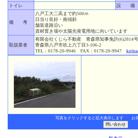
トイレ
設 備
八戸工大二高まで約500ｍ
日当り良好・南傾斜
備 考
舗装道路沿い
資材置き場や太陽光発電用地に向いています
有限会社くじら不動産 青森県知事免許(6)2814
取扱業者
青森県八戸市吹上六丁目3-106-2
TEL：0178-20-9946 FAX：0178-20-9947
kujir
写真をクリックすると拡大表示します お