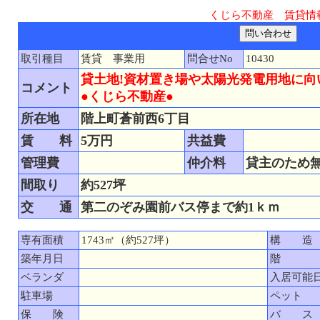
くじら不動産 賃貸情
取引種目
賃貸 事業用
問合せNo
10430
貸土地!資材置き場や太陽光発電用地に向
コメント
●くじら不動産●
所在地
階上町蒼前西6丁目
賃 料
5万円
共益費
管理費
仲介料
貸主のため
間取り
約527坪
交 通
第二のぞみ園前バス停まで約1ｋｍ
専有面積
1743㎡（約527坪）
構 造
築年月日
階
ベランダ
入居可能
駐車場
ペット
保 険
バ ス