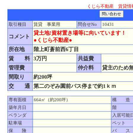
くじら不動産 賃貸情
取引種目
賃貸 事業用
問合せNo
10431
貸土地!資材置き場等に向いています！
コメント
●くじら不動産●
所在地
階上町蒼前西6丁目
賃 料
3万円
共益費
管理費
仲介料
貸主のため
間取り
約200坪
交 通
第二のぞみ園前バス停まで約1ｋｍ
専有面積
664㎡（約200坪）
構 造
築年月日
階
ベランダ
入居可能
駐車場
ペット
保 険
バ ス