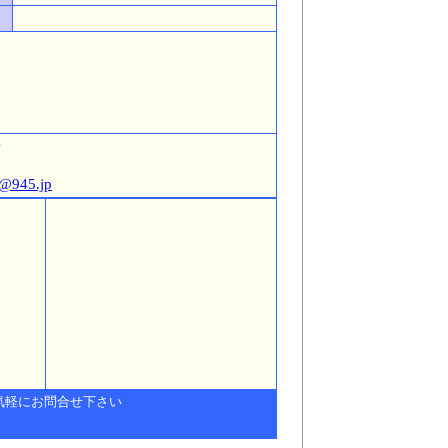
号
a@945.jp
気軽にお問合せ下さい