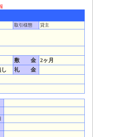
報
取引様態
貸主
敷 金
2ヶ月
無し
礼 金
日