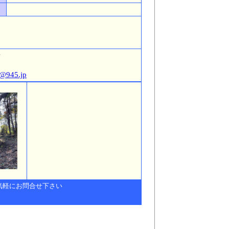
号
a@945.jp
気軽にお問合せ下さい