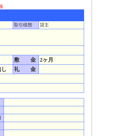
報
取引様態
貸主
敷 金
2ヶ月
無し
礼 金
日