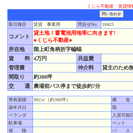
くじら不動産 賃貸情
取引種目
賃貸 事業用
問合せNo
10425
貸土地！蓄電池用地等に向きます!
コメント
●くじら不動産●
所在地
階上町角柄折字蝙蝠
賃 料
4万円
共益費
管理費
仲介料
貸主のため
間取り
約300坪
交 通
農場前バス停まで徒歩約7分
専有面積
992㎡（約300坪）
構 造
築年月日
階
ベランダ
入居可能
駐車場
ペット
保 険
バ ス