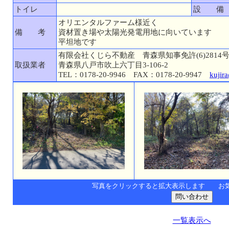
トイレ
設 備
オリエンタルファーム様近く
備 考
資材置き場や太陽光発電用地に向いています
平坦地です
有限会社くじら不動産 青森県知事免許(6)2814
取扱業者
青森県八戸市吹上六丁目3-106-2
TEL：0178-20-9946 FAX：0178-20-9947
kujir
写真をクリックすると拡大表示します お
一覧表示へ