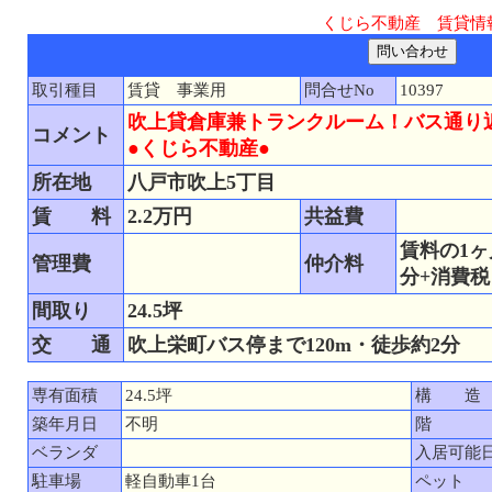
くじら不動産 賃貸情
取引種目
賃貸 事業用
問合せNo
10397
吹上貸倉庫兼トランクルーム！バス通り
コメント
●くじら不動産●
所在地
八戸市吹上5丁目
賃 料
2.2万円
共益費
賃料の1ヶ
管理費
仲介料
分+消費税
間取り
24.5坪
交 通
吹上栄町バス停まで120m・徒歩約2分
専有面積
24.5坪
構 造
築年月日
不明
階
ベランダ
入居可能
駐車場
軽自動車1台
ペット