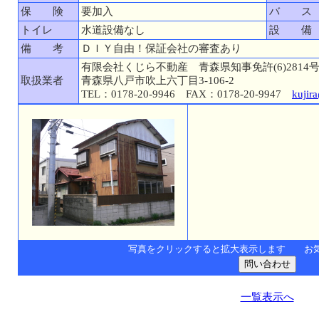
保 険
要加入
バ ス
トイレ
水道設備なし
設 備
備 考
ＤＩＹ自由！保証会社の審査あり
有限会社くじら不動産 青森県知事免許(6)2814
取扱業者
青森県八戸市吹上六丁目3-106-2
TEL：0178-20-9946 FAX：0178-20-9947
kujir
写真をクリックすると拡大表示します お
一覧表示へ