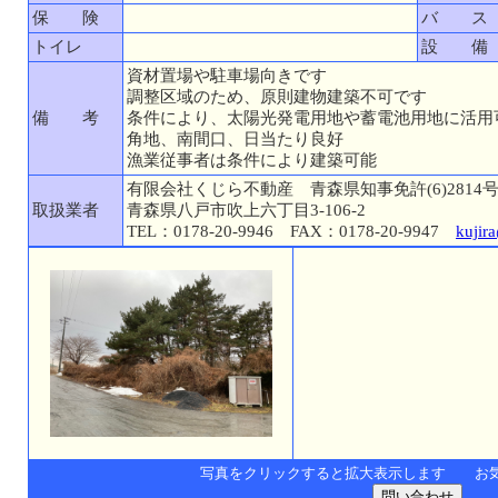
保 険
バ ス
トイレ
設 備
資材置場や駐車場向きです
調整区域のため、原則建物建築不可です
備 考
条件により、太陽光発電用地や蓄電池用地に活用
角地、南間口、日当たり良好
漁業従事者は条件により建築可能
有限会社くじら不動産 青森県知事免許(6)2814
取扱業者
青森県八戸市吹上六丁目3-106-2
TEL：0178-20-9946 FAX：0178-20-9947
kujir
写真をクリックすると拡大表示します お