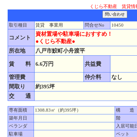
くじら不動産 賃貸情
取引種目
賃貸 事業用
問合せNo
10450
資材置場や駐車場におすすめ！
コメント
●くじら不動産●
所在地
八戸市鮫町小舟渡平
賃 料
6.6万円
共益費
管理費
仲介料
なし
間取り
約395坪
交 通
専有面積
1308.83㎡（約395坪）
構 造
築年月日
階
ベランダ
入居可能
駐車場
ペット