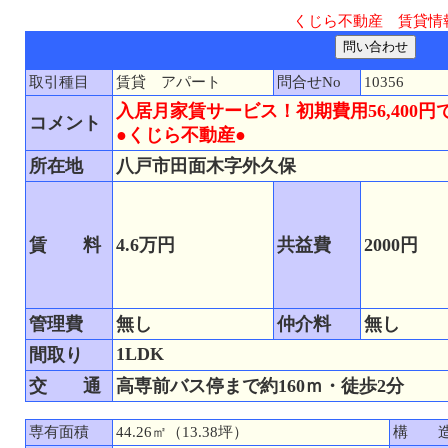
くじら不動産 賃貸情
取引種目
賃貸 アパート
問合せNo
10356
入居月家賃サービス！初期費用56,400円
コメント
●くじら不動産●
所在地
八戸市田面木字外久保
賃 料
4.6万円
共益費
2000円
管理費
無し
仲介料
無し
1LDK
間取り
交 通
高専前バス停まで約160ｍ・徒歩2分
専有面積
44.26㎡（13.38坪）
構 