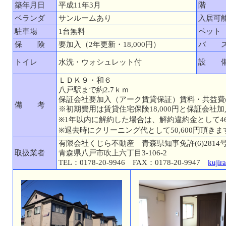
築年月日
平成11年3月
階
ベランダ
サンルームあり
入居可
駐車場
1台無料
ペット
保 険
要加入（2年更新・18,000円）
バ 
トイレ
水洗・ウォシュレット付
設 
ＬＤＫ９・和６
八戸駅まで約2.7ｋｍ
保証会社要加入（アーク賃貸保証）賃料・共益費の8
備 考
※初期費用は賃貸住宅保険18,000円と保証会社加入
※1年以内に解約した場合は、解約違約金として46
※退去時にクリーニング代として50,600円頂きま
有限会社くじら不動産 青森県知事免許(6)2814
取扱業者
青森県八戸市吹上六丁目3-106-2
TEL：0178-20-9946 FAX：0178-20-9947
kujir