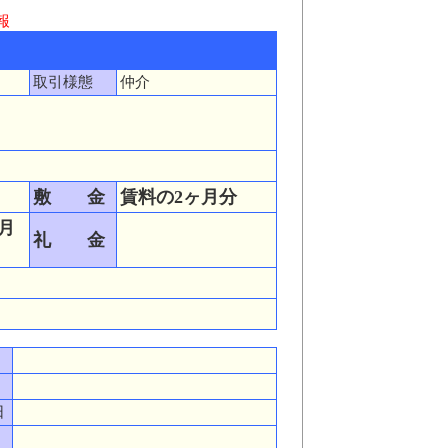
報
取引様態
仲介
敷 金
賃料の2ヶ月分
月
礼 金
日