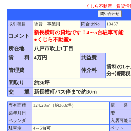
くじら不動産 賃貸情
取引種目
賃貸 事業用
問合せNo
10457
新長横町の貸地です！4～5台駐車可能
コメント
●くじら不動産●
所在地
八戸市吹上1丁目
賃 料
4万円
共益費
賃料の1ヶ
管理費
仲介料
分+消費税
間取り
約36坪
交 通
新長横町バス停まで約30ｍ
専有面積
124.28㎡（約36.6坪）
構 造
築年月日
階
ベランダ
入居可能
駐車場
4～5台可
ペット