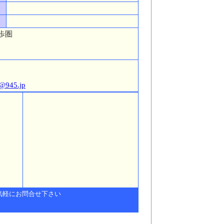
歩圏
a@945.jp
気軽にお問合せ下さい