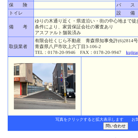
保 険
バ ス
トイレ
設 備
ゆりの木通り近く・県道沿い・街の中心地まで徒
備 考
条件により、家賃保証会社の審査あり
アスファルト舗装済み
有限会社くじら不動産 青森県知事免許(6)2814号
取扱業者
青森県八戸市吹上六丁目3-106-2
TEL：0178-20-9946 FAX：0178-20-9947
kujir
写真をクリックすると拡大表示します お