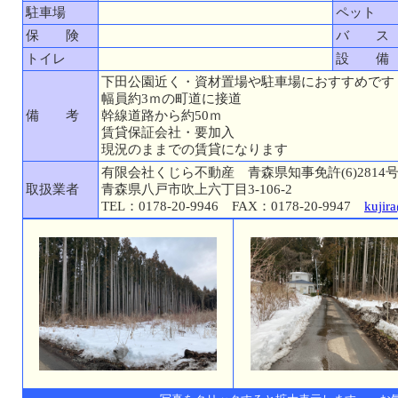
駐車場
ペット
保 険
バ ス
トイレ
設 備
下田公園近く・資材置場や駐車場におすすめです
幅員約3ｍの町道に接道
備 考
幹線道路から約50ｍ
賃貸保証会社・要加入
現況のままでの賃貸になります
有限会社くじら不動産 青森県知事免許(6)2814
取扱業者
青森県八戸市吹上六丁目3-106-2
TEL：0178-20-9946 FAX：0178-20-9947
kujir