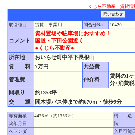
くじら不動産 賃貸情
取引種目
賃貸 事業用
問合せNo
10420
資材置場や駐車場におすすめ！
コメント
国道・下田公園近く
●くじら不動産●
所在地
おいらせ町中平下長根山
賃 料
7万円
共益費
賃料の1ヶ
管理費
仲介料
分+消費税
間取り
約1353坪
交 通
間木堤バス停まで約670ｍ・徒歩9分
専有面積
4476㎡（約1353坪）
構 造
築年月日
階
ベランダ
入居可能