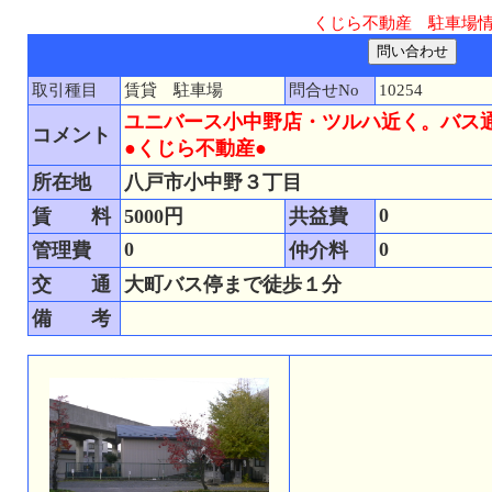
くじら不動産 駐車場
取引種目
賃貸 駐車場
問合せNo
10254
ユニバース小中野店・ツルハ近く。バス
コメント
●くじら不動産●
所在地
八戸市小中野３丁目
0
賃 料
5000円
共益費
0
0
管理費
仲介料
交 通
大町バス停まで徒歩１分
備 考